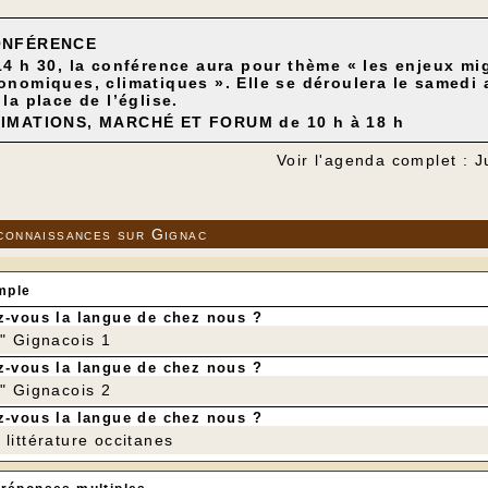
ONFÉRENCE
14 h 30, la conférence aura pour thème « les enjeux mig
onomiques, climatiques ».
Elle se déroulera le samedi
 la place de l’église.
IMATIONS, MARCHÉ ET FORUM de 10 h à 18 h
Voir l'agenda complet : J
connaissances sur Gignac
mple
-vous la langue de chez nous ?
r" Gignacois 1
-vous la langue de chez nous ?
r" Gignacois 2
-vous la langue de chez nous ?
littérature occitanes