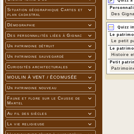
Quizz à
Personnali
Situation géographique Cartes et

Des Gigna
plan cadastral
Démographie

Quizz i
Le patrimo
Des personnalités liées à Gignac

Le petit 
Un patrimoine détruit

Le patrimo
Histoire e
Un patrimoine sauvegardé

Petit patri
Curiosités architecturales

Patrimoin
MOULIN À VENT / ÉCOMUSÉE

Un patrimoine nouveau

Faune et flore sur le Causse de

Martel
Au fil des siècles

La vie religieuse
