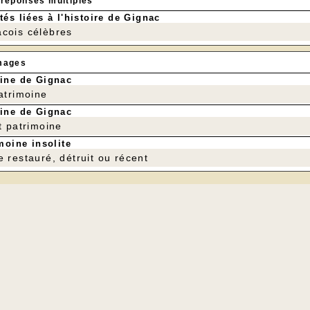
 réponses multiples
tés liées à l'histoire de Gignac
cois célèbres
mages
ine de Gignac
patrimoine
ine de Gignac
t patrimoine
moine insolite
e restauré, détruit ou récent