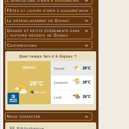
L'agriculture d'hier à aujourd'hui

Fêtes et loisirs d'hier à aujourd'hui

Le désenclavement de Gignac

Grands et petits événements dans

l'histoire récente de Gignac
Contributions

Quel temps fait-il à Gignac ?
Nous contacter

Bibliothèque