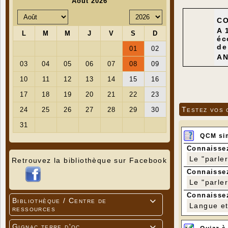
C
A 
éc
de
AN
Testez vos 
QCM si
Connaissez
Le "parle
Retrouvez la bibliothèque sur Facebook
Connaissez
Le "parle
Connaissez
Bibliothèque / Centre de

Langue et 
ressources
Gignac terre d'oc
