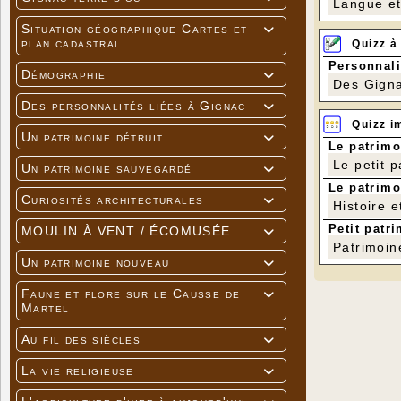
Langue et 
Situation géographique Cartes et

plan cadastral
Quizz à
Personnali
Démographie

Des Gigna
Des personnalités liées à Gignac

Quizz i
Un patrimoine détruit

Le patrimo
Le petit 
Un patrimoine sauvegardé

Le patrimo
Curiosités architecturales

Histoire e
Petit patri
MOULIN À VENT / ÉCOMUSÉE

Patrimoin
Un patrimoine nouveau

Faune et flore sur le Causse de

Martel
Au fil des siècles

La vie religieuse
