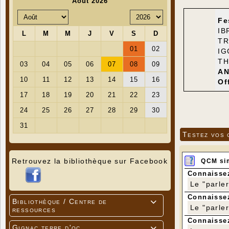
Fe
IB
TR
IG
TH
AN
Of
Testez vos 
Retrouvez la bibliothèque sur Facebook
QCM si
Connaissez
Le "parle
Connaissez
Bibliothèque / Centre de

Le "parle
ressources
Connaissez
Gignac terre d'oc
