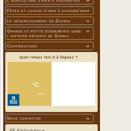
L'agriculture d'hier à aujourd'hui

Fêtes et loisirs d'hier à aujourd'hui

Le désenclavement de Gignac

Grands et petits événements dans

l'histoire récente de Gignac
Contributions

Quel temps fait-il à Gignac ?
Nous contacter

Bibliothèque