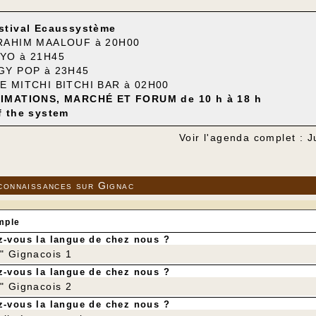
stival Ecaussystème
RAHIM MAALOUF à 20H00
YO à 21H45
GY POP à 23H45
E MITCHI BITCHI BAR à 02H00
IMATIONS, MARCHÉ ET FORUM de 10 h à 18 h
f the system
Voir l'agenda complet : J
connaissances sur Gignac
mple
-vous la langue de chez nous ?
r" Gignacois 1
-vous la langue de chez nous ?
r" Gignacois 2
-vous la langue de chez nous ?