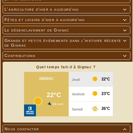
L'agriculture d'hier à aujourd'hui

Fêtes et loisirs d'hier à aujourd'hui

Le désenclavement de Gignac

Grands et petits événements dans l'histoire récente

de Gignac
Contributions

Quel temps fait-il à Gignac ?
Nous contacter
