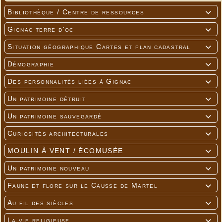
Bibliothèque / Centre de ressources

Gignac terre d'oc

Situation géographique Cartes et plan cadastral

Démographie

Des personnalités liées à Gignac

Un patrimoine détruit

Un patrimoine sauvegardé

Curiosités architecturales

MOULIN À VENT / ÉCOMUSÉE

Un patrimoine nouveau

Faune et flore sur le Causse de Martel

Au fil des siècles

La vie religieuse
