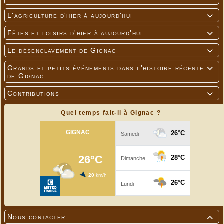
L'agriculture d'hier à aujourd'hui

Fêtes et loisirs d'hier à aujourd'hui

Le désenclavement de Gignac

Grands et petits événements dans l'histoire récente

de Gignac
Contributions

Quel temps fait-il à Gignac ?
Nous contacter
