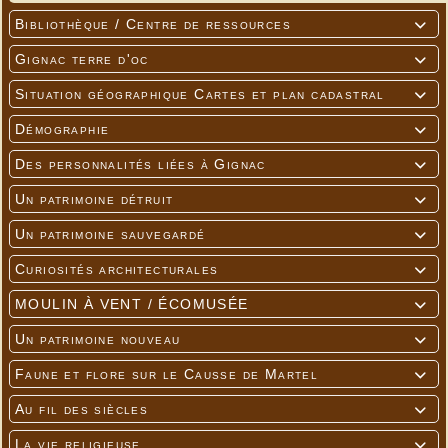
Bibliothèque / Centre de ressources

Gignac terre d'oc

Situation géographique Cartes et plan cadastral

Démographie

Des personnalités liées à Gignac

Un patrimoine détruit

Un patrimoine sauvegardé

Curiosités architecturales

MOULIN À VENT / ÉCOMUSÉE

Un patrimoine nouveau

Faune et flore sur le Causse de Martel

Au fil des siècles

La vie religieuse
